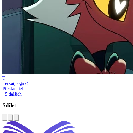
T
Terka(Togira)
Překladatel
+5 dalších
Sdílet