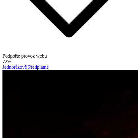
Podpořte provoz webu
72%
Jednorázově
Předplatné