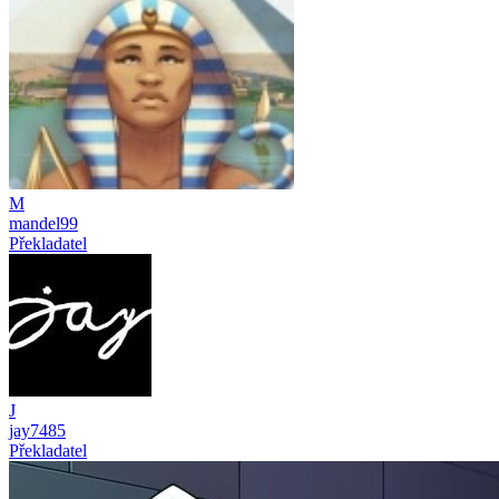
M
mandel99
Překladatel
J
jay7485
Překladatel