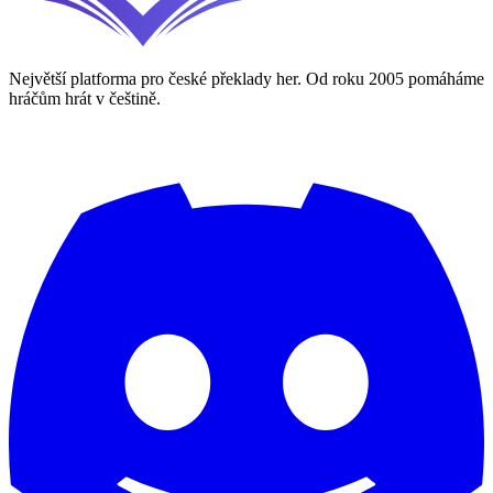
Největší platforma pro české překlady her. Od roku 2005 pomáháme
hráčům hrát v češtině.