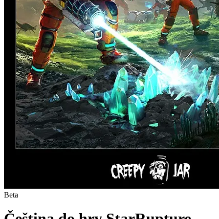
Beta
Čeština do hry StarRupture