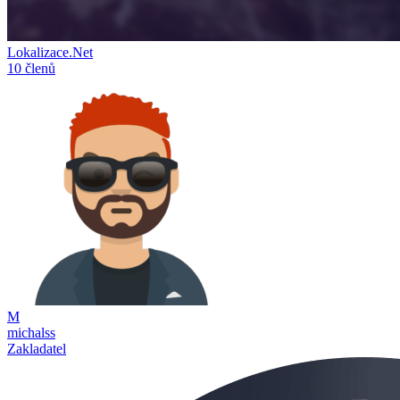
Lokalizace.Net
10 členů
M
michalss
Zakladatel