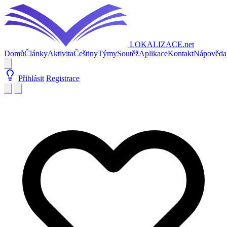
LOKALIZACE
.net
Domů
Články
Aktivita
Češtiny
Týmy
Soutěž
Aplikace
Kontakt
Nápověda
Přihlásit
Registrace