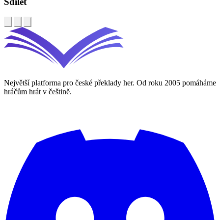
Sdílet
Největší platforma pro české překlady her. Od roku 2005 pomáháme
hráčům hrát v češtině.