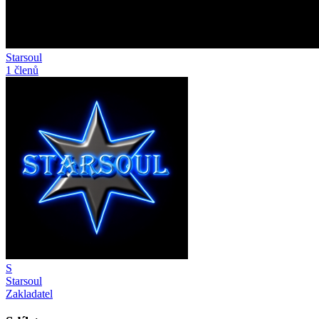
Starsoul
1 členů
S
Starsoul
Zakladatel