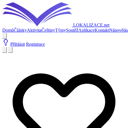
LOKALIZACE
.net
Domů
Články
Aktivita
Češtiny
Týmy
Soutěž
Aplikace
Kontakt
Nápověda
Přihlásit
Registrace