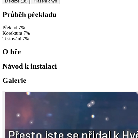
Diskuze (18)
Hlášení chyb
Průběh překladu
Překlad
7%
Korektura
7%
Testování
7%
O hře
Návod k instalaci
Galerie