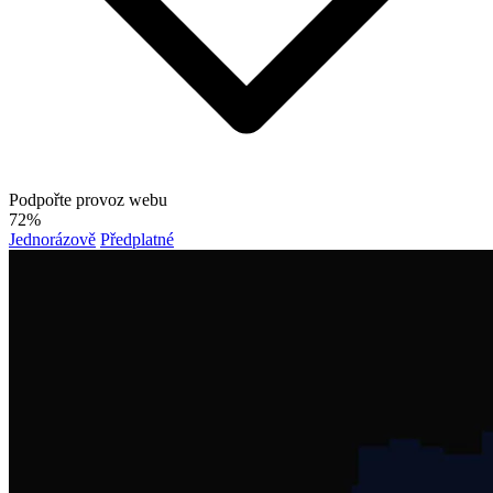
Podpořte provoz webu
72%
Jednorázově
Předplatné