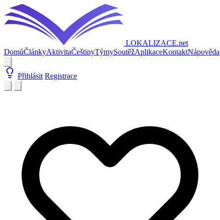
LOKALIZACE
.net
Domů
Články
Aktivita
Češtiny
Týmy
Soutěž
Aplikace
Kontakt
Nápověda
Přihlásit
Registrace