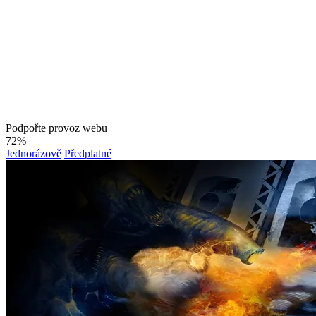
Podpořte provoz webu
72%
Jednorázově
Předplatné