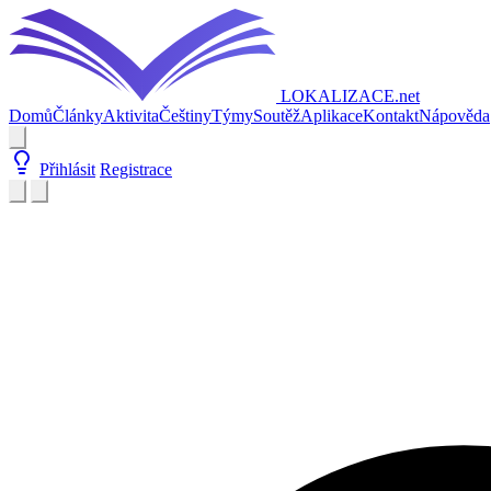
LOKALIZACE
.net
Domů
Články
Aktivita
Češtiny
Týmy
Soutěž
Aplikace
Kontakt
Nápověda
Přihlásit
Registrace