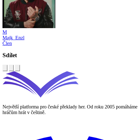
M
Majk_Enzl
Člen
Sdílet
Největší platforma pro české překlady her. Od roku 2005 pomáháme
hráčům hrát v češtině.