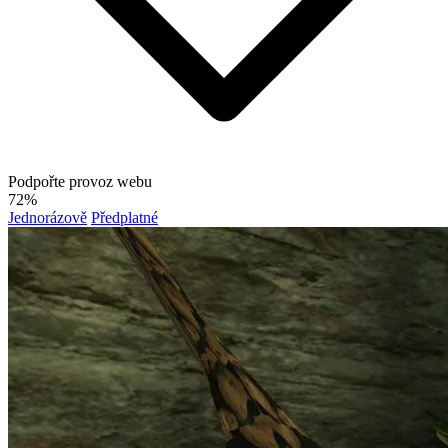
Podpořte provoz webu
72%
Jednorázově
Předplatné