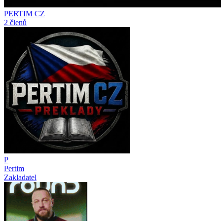
PERTIM CZ
2 členů
P
Pertim
Zakladatel