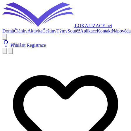
LOKALIZACE
.net
Domů
Články
Aktivita
Češtiny
Týmy
Soutěž
Aplikace
Kontakt
Nápověda
Přihlásit
Registrace