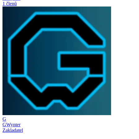
1 členů
G
GWynter
Zakladatel