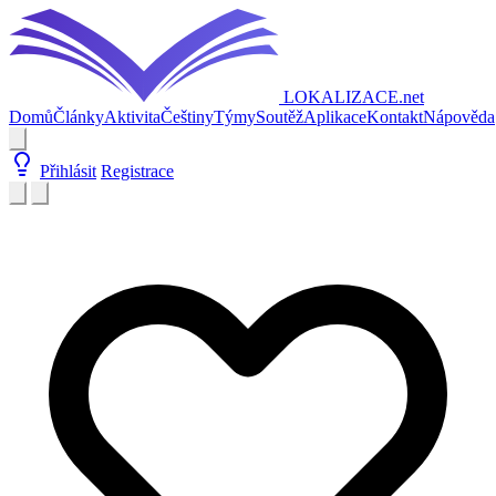
LOKALIZACE
.net
Domů
Články
Aktivita
Češtiny
Týmy
Soutěž
Aplikace
Kontakt
Nápověda
Přihlásit
Registrace