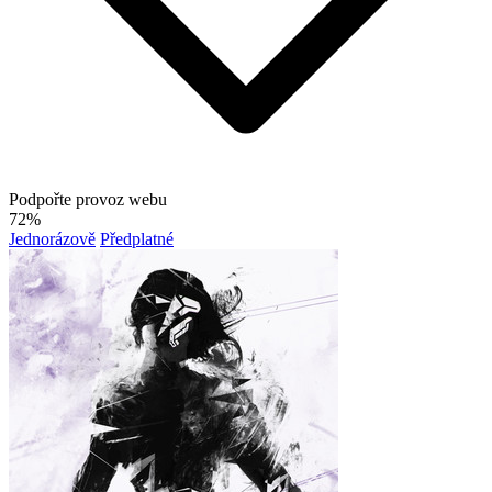
Podpořte provoz webu
72%
Jednorázově
Předplatné