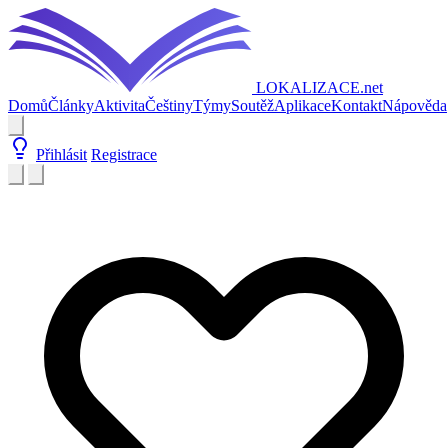
LOKALIZACE
.net
Domů
Články
Aktivita
Češtiny
Týmy
Soutěž
Aplikace
Kontakt
Nápověda
Přihlásit
Registrace