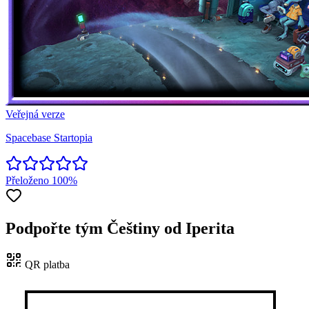
Veřejná verze
Spacebase Startopia
Přeloženo
100%
Podpořte tým Češtiny od Iperita
QR platba