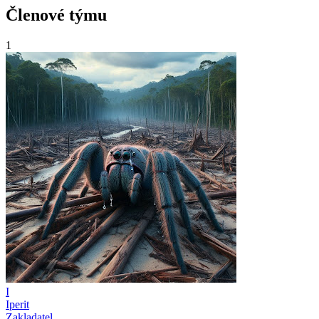
Členové týmu
1
I
Iperit
Zakladatel