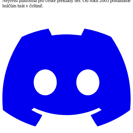
Největší platforma pro české překlady her. Od roku 2005 pomáháme
hráčům hrát v češtině.