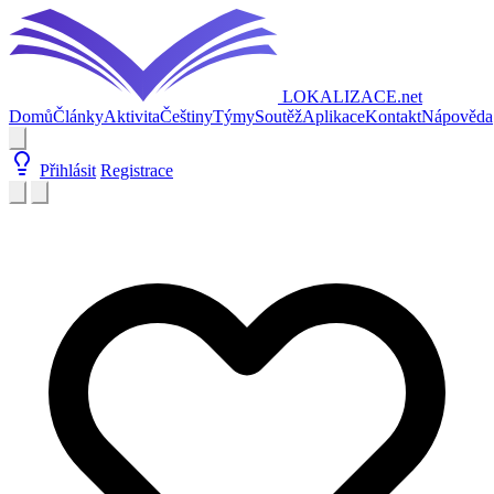
LOKALIZACE
.net
Domů
Články
Aktivita
Češtiny
Týmy
Soutěž
Aplikace
Kontakt
Nápověda
Přihlásit
Registrace